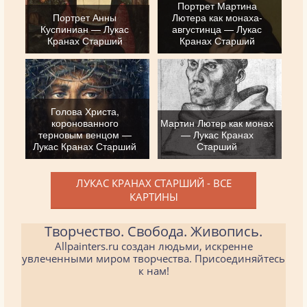
Портрет Мартина
Портрет Анны
Лютера как монаха-
Куспиниан — Лукас
августинца — Лукас
Кранах Старший
Кранах Старший
Голова Христа,
коронованного
Мартин Лютер как монах
терновым венцом —
— Лукас Кранах
Лукас Кранах Старший
Старший
ЛУКАС КРАНАХ СТАРШИЙ - ВСЕ
КАРТИНЫ
Творчество. Свобода. Живопись.
Allpainters.ru создан людьми, искренне
увлеченными миром творчества. Присоединяйтесь
к нам!