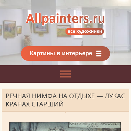
Allpainters.ru - картинная галерея
Онлайн галерея живописи.
Картины классиков
и современников
Картины в интерьере
РЕЧНАЯ НИМФА НА ОТДЫХЕ — ЛУКАС
КРАНАХ СТАРШИЙ