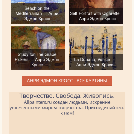
Beach on the
Mediterranian — Анри
Self-Portrait with Cigarette
Эдмон Кросс
— Анри Эдмон Кросс
Study for The Grape
Pickers — Анри Эдмон
La Donana, Venice —
Кросс
Анри Эдмон Кросс
АНРИ ЭДМОН КРОСС - ВСЕ КАРТИНЫ
Творчество. Свобода. Живопись.
Allpainters.ru создан людьми, искренне
увлеченными миром творчества. Присоединяйтесь
к нам!