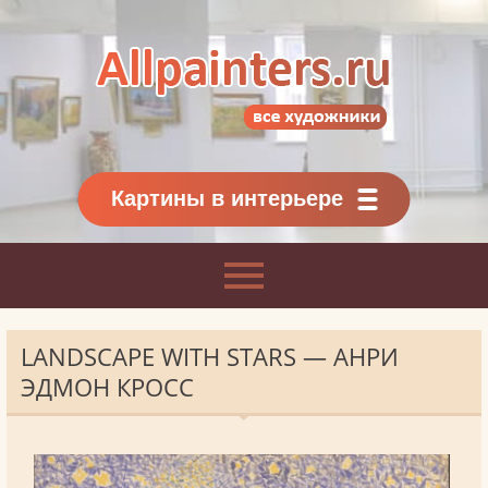
Allpainters.ru - картинная галерея
Онлайн галерея живописи.
Картины классиков
и современников
Картины в интерьере
LANDSCAPE WITH STARS — АНРИ
ЭДМОН КРОСС