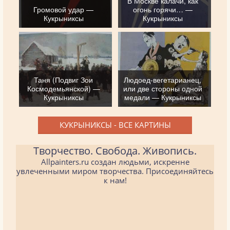
В Москве калачи, как
Громовой удар —
огонь горячи… —
Кукрыниксы
Кукрыниксы
Таня (Подвиг Зои
Людоед-вегетарианец,
Космодемьянской) —
или две стороны одной
Кукрыниксы
медали — Кукрыниксы
КУКРЫНИКСЫ - ВСЕ КАРТИНЫ
Творчество. Свобода. Живопись.
Allpainters.ru создан людьми, искренне
увлеченными миром творчества. Присоединяйтесь
к нам!