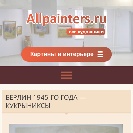
Allpainters.ru - картинная галерея
Онлайн галерея живописи.
Картины классиков
и современников
Картины в интерьере
БЕРЛИН 1945-ГО ГОДА —
КУКРЫНИКСЫ