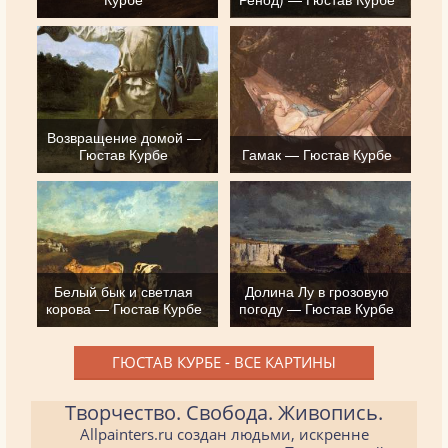
Возвращение домой —
Гюстав Курбе
Гамак — Гюстав Курбе
Белый бык и светлая
Долина Лу в грозовую
корова — Гюстав Курбе
погоду — Гюстав Курбе
ГЮСТАВ КУРБЕ - ВСЕ КАРТИНЫ
Творчество. Свобода. Живопись.
Allpainters.ru создан людьми, искренне