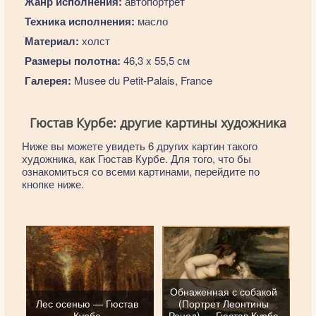
Жанр исполнения:
автопортрет
Техника исполнения:
масло
Материал:
холст
Размеры полотна:
46,3 x 55,5 см
Галерея:
Musee du Petit-Palais, France
Гюстав Курбе: другие картины художника
Ниже вы можете увидеть 6 других картин такого
художника, как Гюстав Курбе. Для того, что бы
ознакомиться со всеми картинами, перейдите по
кнопке ниже.
Обнаженная с собакой
Лес осенью — Гюстав
(Портрет Леонтины
Курбе
Ренод) — Гюстав Курбе