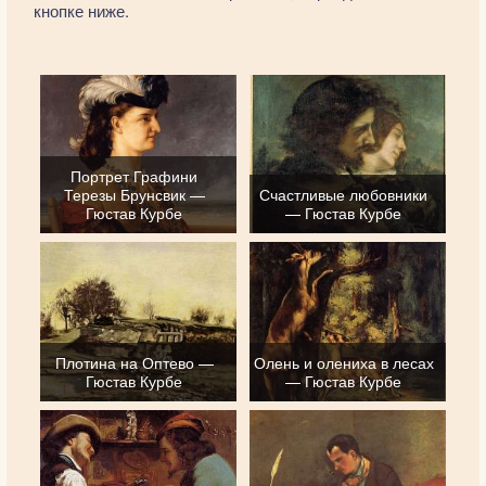
кнопке ниже.
Портрет Графини
Терезы Брунсвик —
Счастливые любовники
Гюстав Курбе
— Гюстав Курбе
Плотина на Оптево —
Олень и олениха в лесах
Гюстав Курбе
— Гюстав Курбе