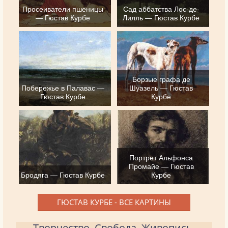
Просеиватели пшеницы
Сад аббатства Лос-де-
— Гюстав Курбе
Лилль — Гюстав Курбе
Борзые графа де
Побережье в Палавас —
Шуазель — Гюстав
Гюстав Курбе
Курбе
Портрет Альфонса
Промайе — Гюстав
Бродяга — Гюстав Курбе
Курбе
ГЮСТАВ КУРБЕ - ВСЕ КАРТИНЫ
Творчество. Свобода. Живопись.