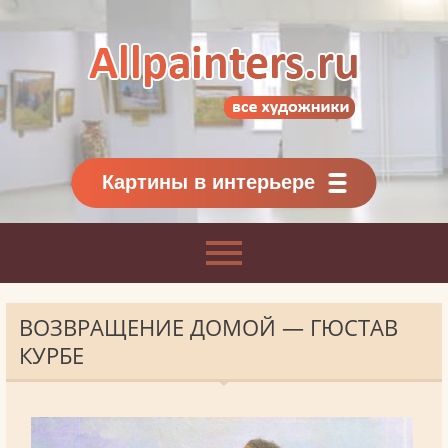
Allpainters.ru - картинная галерея
Онлайн галерея живописи.
Картины классиков
и современников
Картины в интерьере
ВОЗВРАЩЕНИЕ ДОМОЙ — ГЮСТАВ
КУРБЕ