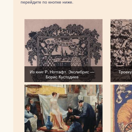
перейдите по кнопке ниже.
Из книг Р. Нотгафт. Экслибрис —
Троеку
Борис Кустодиев