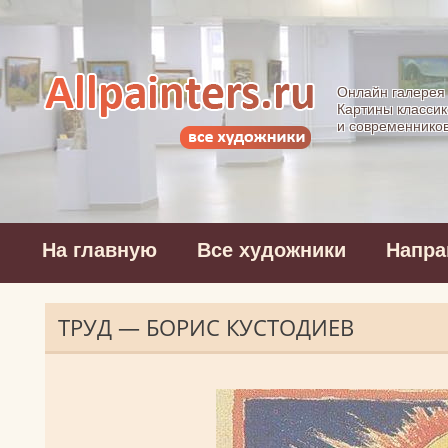
Allpainters.ru - 
Онлайн галерея
Картины классик
и современнико
На главную
Все художники
Напра
ТРУД — БОРИС КУСТОДИЕВ