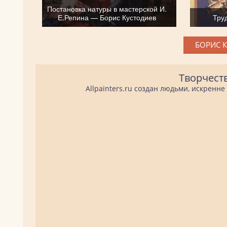
Постановка натуры в мастерской И.
Е.Репина — Борис Кустодиев
Тру
БОРИС К
Творчест
Allpainters.ru создан людьми, искренн