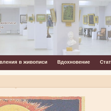
картинная галерея
 живописи.
ов
в
вления в живописи
Вдохновение
Ста