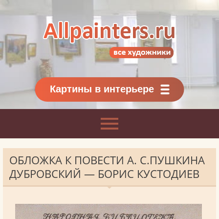
Allpainters.ru - картинная галерея
Онлайн галерея живописи.
Картины классиков
и современников
Картины в интерьере
ОБЛОЖКА К ПОВЕСТИ А. С.ПУШКИНА
ДУБРОВСКИЙ — БОРИС КУСТОДИЕВ