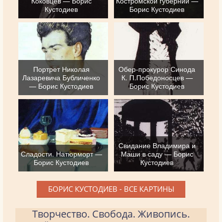
Коковцев — Борис
Костромской губернии —
Кустодиев
Борис Кустодиев
Портрет Николая
Обер-прокурор Синода
Лазаревича Бубличенко
К. П.Победоносцев —
— Борис Кустодиев
Борис Кустодиев
Свидание Владимира и
Сладости. Натюрморт —
Маши в саду — Борис
Борис Кустодиев
Кустодиев
БОРИС КУСТОДИЕВ - ВСЕ КАРТИНЫ
Творчество. Свобода. Живопись.