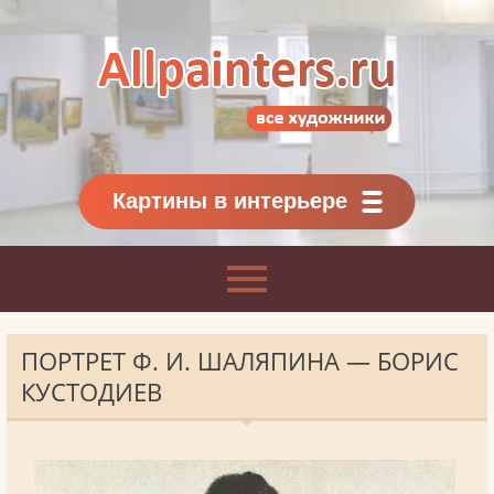
Allpainters.ru - картинная галерея
Онлайн галерея живописи.
Картины классиков
и современников
Картины в интерьере
ПОРТРЕТ Ф. И. ШАЛЯПИНА — БОРИС
КУСТОДИЕВ