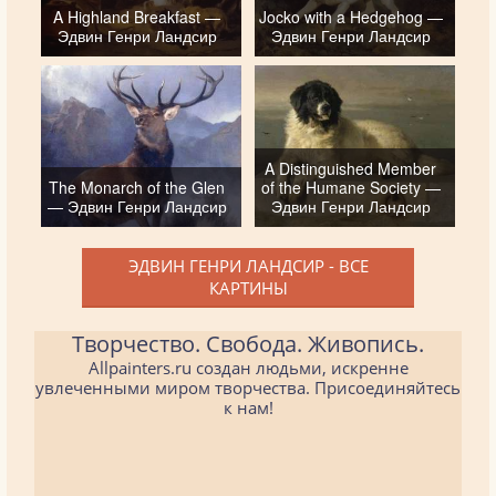
A Highland Breakfast —
Jocko with a Hedgehog —
Эдвин Генри Ландсир
Эдвин Генри Ландсир
A Distinguished Member
The Monarch of the Glen
of the Humane Society —
— Эдвин Генри Ландсир
Эдвин Генри Ландсир
ЭДВИН ГЕНРИ ЛАНДСИР - ВСЕ
КАРТИНЫ
Творчество. Свобода. Живопись.
Allpainters.ru создан людьми, искренне
увлеченными миром творчества. Присоединяйтесь
к нам!