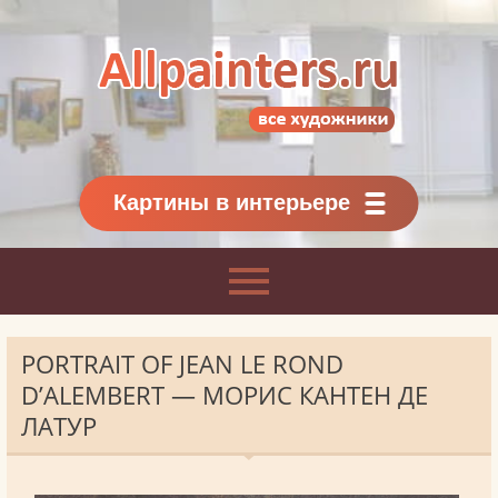
Allpainters.ru - картинная галерея
Онлайн галерея живописи.
Картины классиков
и современников
Картины в интерьере
PORTRAIT OF JEAN LE ROND
D’ALEMBERT — МОРИС КАНТЕН ДЕ
ЛАТУР