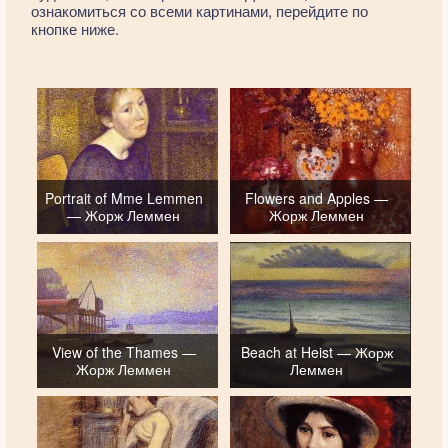
ознакомиться со всеми картинами, перейдите по
кнопке ниже.
Portrait of Mme Lemmen
Flowers and Apples —
— Жорж Леммен
Жорж Леммен
View of the Thames —
Beach at Heist — Жорж
Жорж Леммен
Леммен