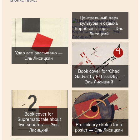
Центральный парк
культуры и отдыха
Воробьевы горы — Эль
Лисицкий
Удар все рассыпано —
Эль Лисицкий
Book cover for ‘Chad
Gadya’ by El Lissitzky —
Эль Лисицкий
Book cover for
‘Suprematic tale about
two squares’ — Эль
Preliminary sketch for a
Лисицкий
poster — Эль Лисицкий