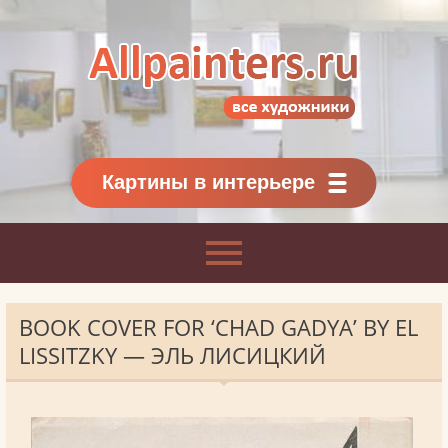
Allpainters.ru - картинная галерея
Онлайн галерея живописи.
Картины классиков
и современников
Картины в интерьере
BOOK COVER FOR ‘CHAD GADYA’ BY EL
LISSITZKY — ЭЛЬ ЛИСИЦКИЙ