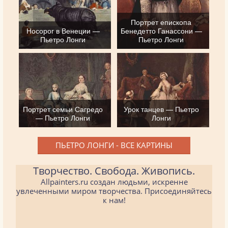
Портрет епископа
Носорог в Венеции —
Бенедетто Ганассони —
Пьетро Лонги
Пьетро Лонги
Портрет семьи Сагредо
Урок танцев — Пьетро
— Пьетро Лонги
Лонги
ПЬЕТРО ЛОНГИ - ВСЕ КАРТИНЫ
Творчество. Свобода. Живопись.
Allpainters.ru создан людьми, искренне
увлеченными миром творчества. Присоединяйтесь
к нам!