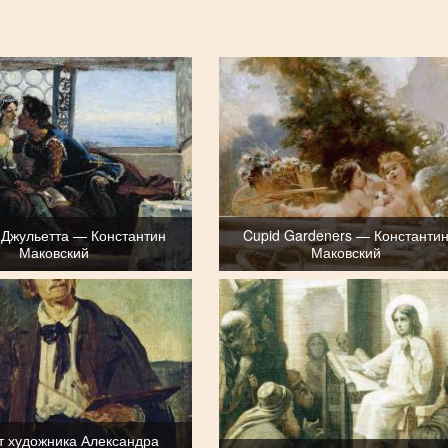
 Джульетта — Константин
Cupid Gardeners — Константи
Маковский
Маковский
т художника Александра