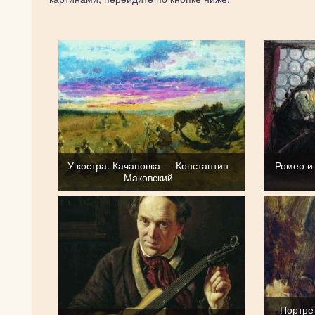
У костра. Качановка — Константин
Ромео и
Маковский
Портре