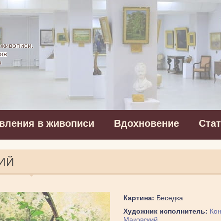
картинная галерея
 живописи.
ов
в
вления в живописи
Вдохновение
Ста
КИЙ
Картина:
Беседка
Художник исполнитель:
Кон
Маковский