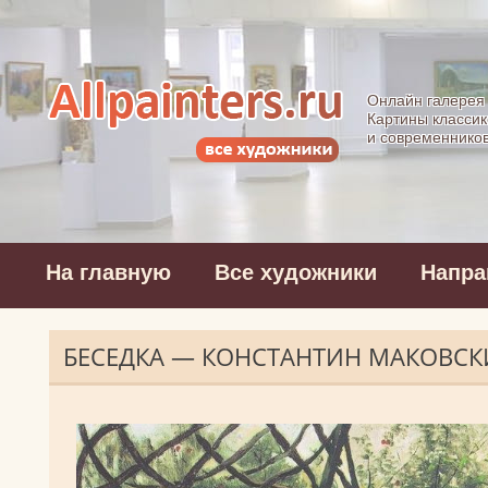
Allpainters.ru - 
Онлайн галерея
Картины классик
и современнико
На главную
Все художники
Напра
БЕСЕДКА — КОНСТАНТИН МАКОВС