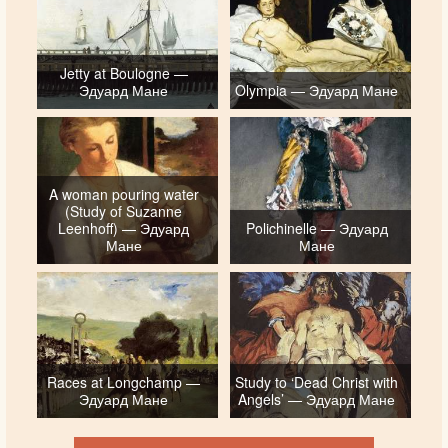
Jetty at Boulogne —
Эдуард Мане
Olympia — Эдуард Мане
A woman pouring water
(Study of Suzanne
Leenhoff) — Эдуард
Polichinelle — Эдуард
Мане
Мане
Races at Longchamp —
Study to ‘Dead Christ with
Эдуард Мане
Angels’ — Эдуард Мане