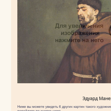
Эдуард Мане
Ниже вы можете увидеть 6 других картин такого художник
перейдите по кнопке ниже.