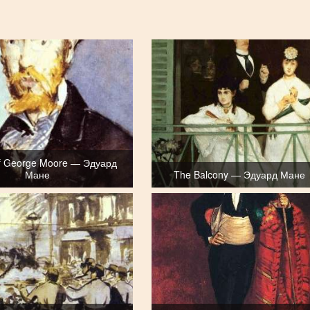
 of George Moore — Эдуард
Мане
The Balcony — Эдуард Мане