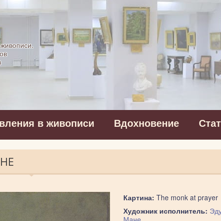
картинная галерея
 живописи.
ов
в
вления в живописи
Вдохновение
Ста
АНЕ
Картина:
The monk at prayer
Художник исполнитель:
Эд
Мане