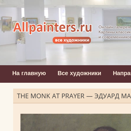
Allpainters.ru - 
Онлайн галерея
Картины классик
и современнико
На главную
Все художники
Напра
THE MONK AT PRAYER — ЭДУАРД М