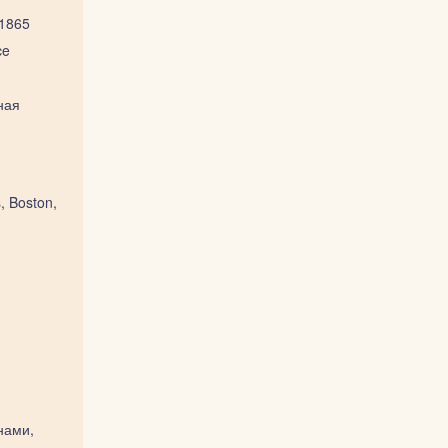
1865
ce
ная
, Boston,
нами,