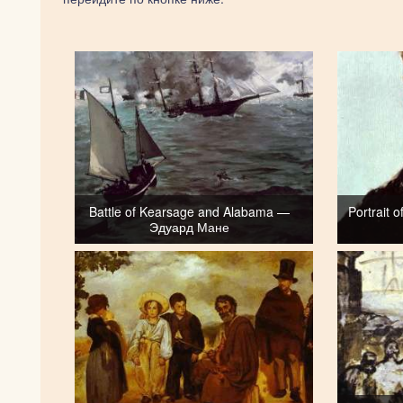
Battle of Kearsage and Alabama —
Portrait
Эдуард Мане