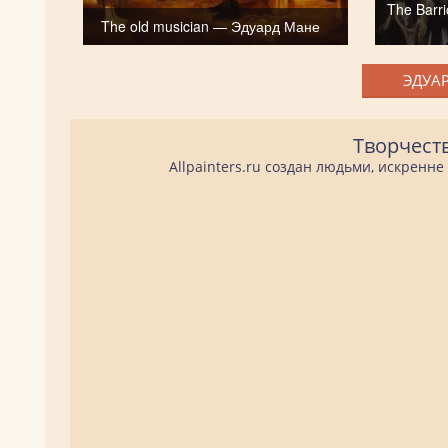
The Barr
The old musician — Эдуард Мане
ЭДУАР
Творчест
Allpainters.ru создан людьми, искренн