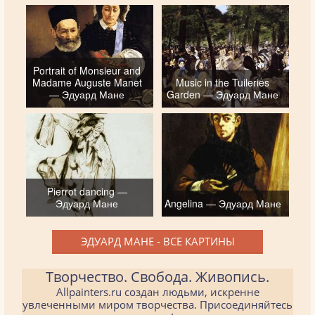
Portrait of Monsieur and
Madame Auguste Manet
Music in the Tuileries
— Эдуард Мане
Garden — Эдуард Мане
Pierrot dancing —
Эдуард Мане
Angelina — Эдуард Мане
ЭДУАРД МАНЕ - ВСЕ КАРТИНЫ
Творчество. Свобода. Живопись.
Allpainters.ru создан людьми, искренне
увлеченными миром творчества. Присоединяйтесь