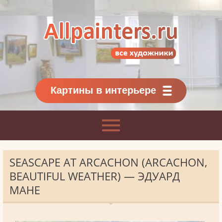
Allpainters.ru - картинная галерея
Онлайн галерея живописи.
Картины классиков
и современников
Картины в интерьере
SEASCAPE AT ARCACHON (ARCACHON,
BEAUTIFUL WEATHER) — ЭДУАРД
МАНЕ