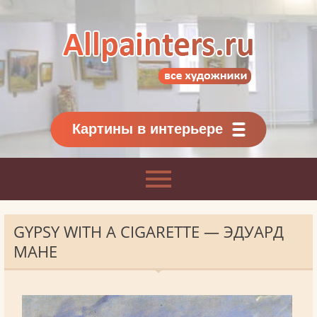
Allpainters.ru - картинная галерея
Онлайн галерея живописи.
Картины классиков
и современников
Картины в интерьере
GYPSY WITH A CIGARETTE — ЭДУАРД
МАНЕ