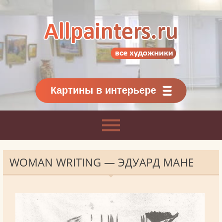
Allpainters.ru - картинная галерея
Онлайн галерея живописи.
Картины классиков
и современников
Картины в интерьере
WOMAN WRITING — ЭДУАРД МАНЕ