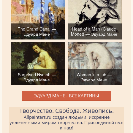
The Grand Canal —
Head of a Man (Claude
Эдуард Мане
Monet) — Эдуард Мане
Surprised Nymph —
Woman in a tub —
Эдуард Мане
Эдуард Мане
ЭДУАРД МАНЕ - ВСЕ КАРТИНЫ
Творчество. Свобода. Живопись.
Allpainters.ru создан людьми, искренне
увлеченными миром творчества. Присоединяйтесь
к нам!