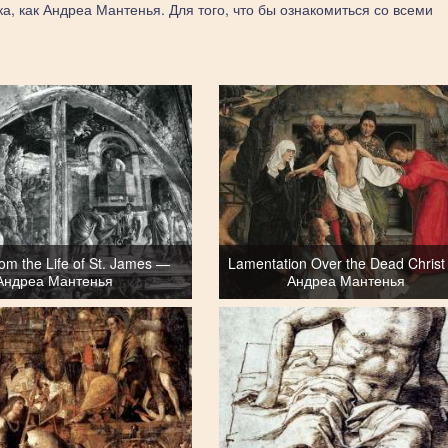
а, как Андреа Мантенья. Для того, что бы ознакомиться со всеми
om the Life of St. James —
Lamentation Over the Dead Chris
Андреа Мантенья
Андреа Мантенья