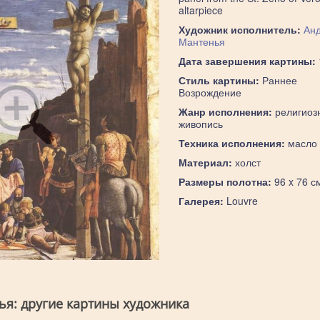
altarpiece
Художник исполнитель:
Ан
Мантенья
Дата завершения картины:
Стиль картины:
Раннее
Возрождение
Жанр исполнения:
религиоз
живопись
Техника исполнения:
масло
Материал:
холст
Размеры полотна:
96 x 76 с
Галерея:
Louvre
ья: другие картины художника