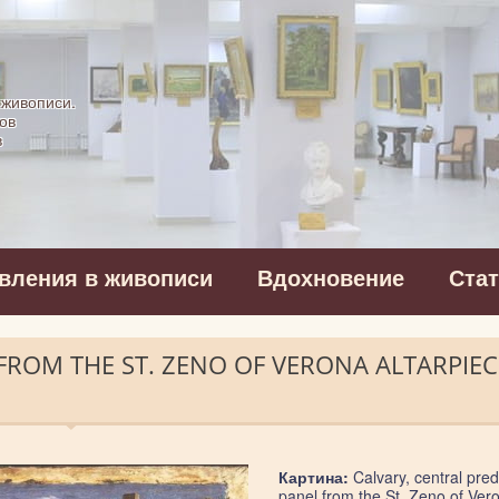
картинная галерея
 живописи.
ов
в
вления в живописи
Вдохновение
Ста
FROM THE ST. ZENO OF VERONA ALTARPIE
Картина:
Calvary, central pred
panel from the St. Zeno of Ver