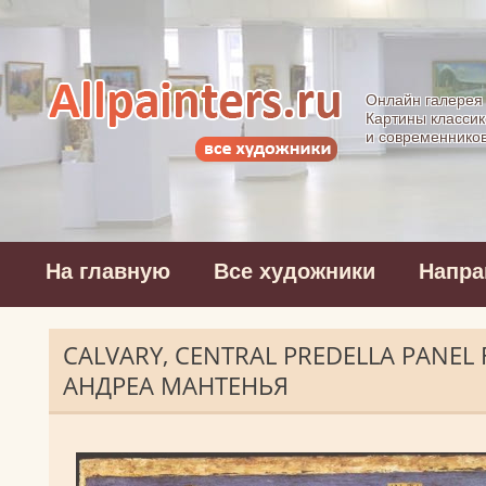
Allpainters.ru - 
Онлайн галерея
Картины классик
и современнико
На главную
Все художники
Напра
CALVARY, CENTRAL PREDELLA PANEL 
АНДРЕА МАНТЕНЬЯ