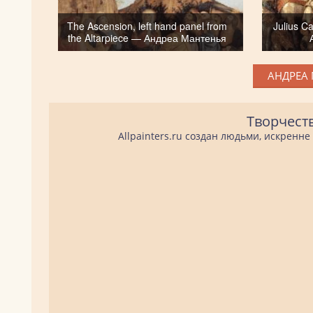
The Ascension, left hand panel from
Julius C
the Altarpiece — Андреа Мантенья
АНДРЕА 
Творчест
Allpainters.ru создан людьми, искренн