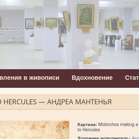
картинная галерея
 живописи.
ов
в
вления в живописи
Вдохновение
Ста
O HERCULES — АНДРЕА МАНТЕНЬЯ
Картина:
Molorchos making a s
to Hercules
Художник исполнитель:
Ан