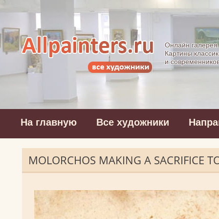
Allpainters.ru - 
Онлайн галерея
Картины классик
и современнико
На главную
Все художники
Напра
MOLORCHOS MAKING A SACRIFICE T