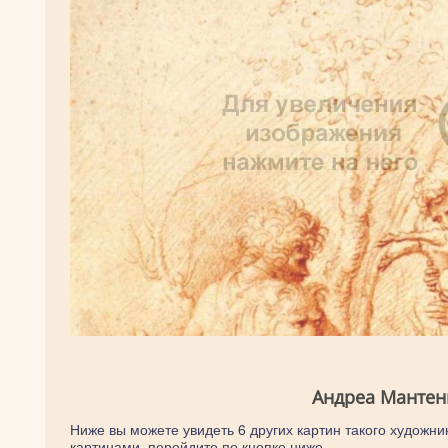
Андреа Мантен
Ниже вы можете увидеть 6 других картин такого художник
картинами, перейдите по кнопке ниже.