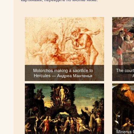
Molorchos making a sacrifice to
The court
Hercules — Андреа Мантенья
Minerva 