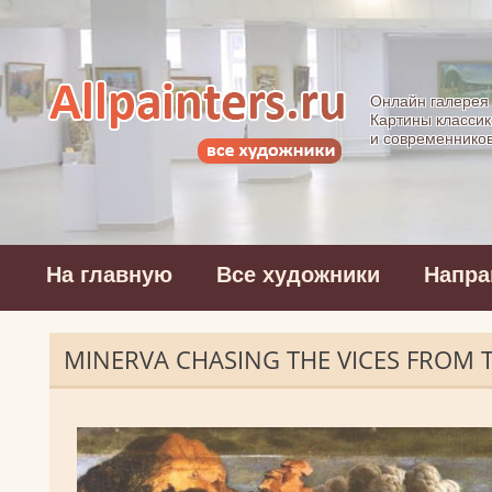
Allpainters.ru - 
Онлайн галерея
Картины классик
и современнико
На главную
Все художники
Напра
MINERVA CHASING THE VICES FROM