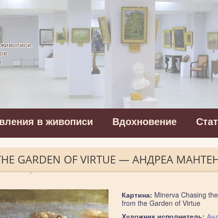
картинная галерея
 живописи.
ов
в
вления в живописи
Вдохновение
Ста
 THE GARDEN OF VIRTUE — АНДРЕА МАНТЕ
Картина:
Minerva Chasing the
from the Garden of Virtue
Художник исполнитель:
Ан