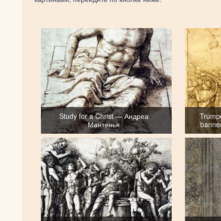
Study for a Christ — Андреа
Trumpe
Мантенья
banne