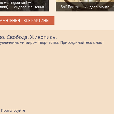
e waitingservant with
gment) — Андреа Мантенья
Self-Portrait — Андреа Мантень
МАНТЕНЬЯ - ВСЕ КАРТИНЫ
во. Свобода. Живопись.
е увлеченными миром творчества. Присоединяйтесь к нам!
Проголосуйте