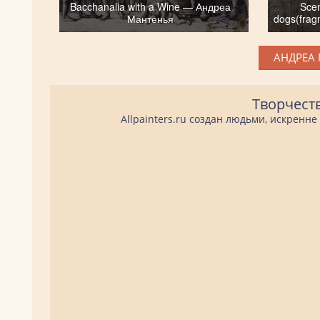
Bacchanalia with a Wine — Андреа
Scen
Мантенья
dogs(fra
АНДРЕА 
Творчест
Allpainters.ru создан людьми, искренн