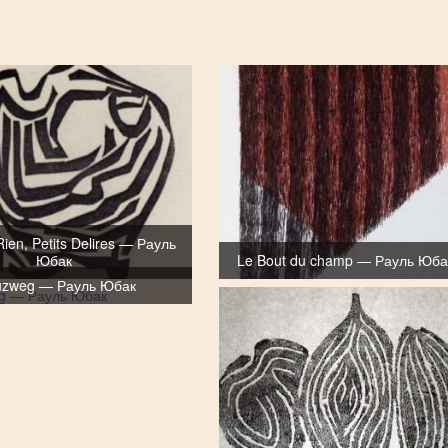
ien, Petits Delires — Рауль
Юбак
Le Bout du champ — Рауль Юба
uzweg — Рауль Юбак