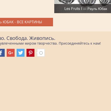
Les Fruits I — Рауль Юбак
Ь ЮБАК - ВСЕ КАРТИНЫ
во. Свобода. Живопись.
е увлеченными миром творчества. Присоединяйтесь к нам!