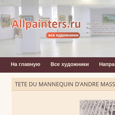
Allpainters.ru - 
Онлайн галерея
Картины классик
и современнико
На главную
Все художники
Напра
TETE DU MANNEQUIN D’ANDRE MAS