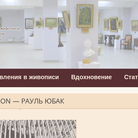
картинная галерея
 живописи.
ов
в
вления в живописи
Вдохновение
Ста
SON — РАУЛЬ ЮБАК