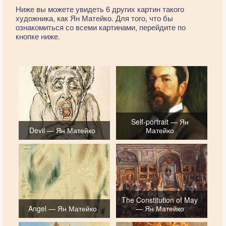
Ниже вы можете увидеть 6 других картин такого
художника, как Ян Матейко. Для того, что бы
ознакомиться со всеми картинами, перейдите по
кнопке ниже.
Self-portrait — Ян
Devil — Ян Матейко
Матейко
The Constitution of May
Angel — Ян Матейко
— Ян Матейко