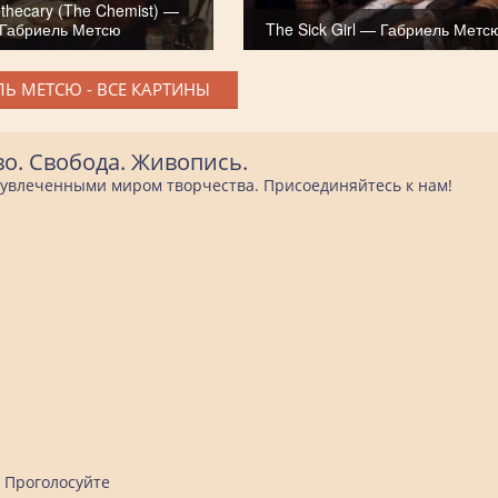
thecary (The Chemist) —
Габриель Метсю
The Sick Girl — Габриель Метс
ЛЬ МЕТСЮ - ВСЕ КАРТИНЫ
во. Свобода. Живопись.
е увлеченными миром творчества. Присоединяйтесь к нам!
Проголосуйте