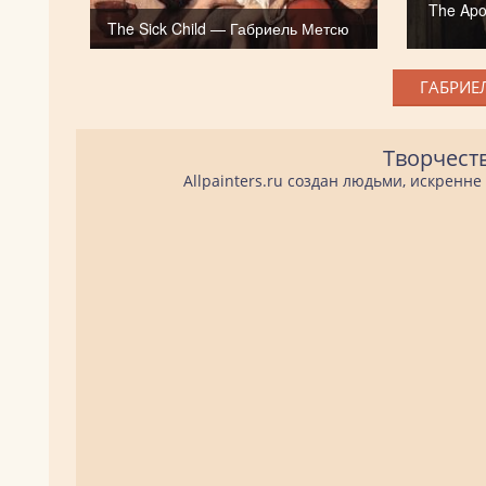
The Apo
The Sick Child — Габриель Метсю
ГАБРИЕ
Творчест
Allpainters.ru создан людьми, искренн