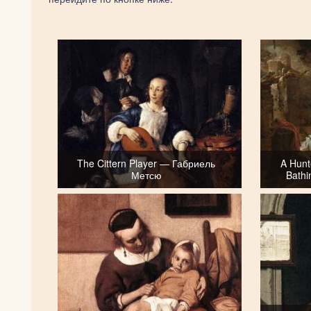
The Cittern Player — Габриель
A Hunt
Метсю
Bath