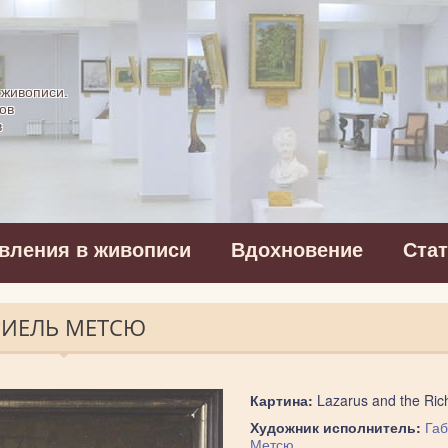
картинная галерея
 живописи.
ов
в
вления в живописи
Вдохновение
Ста
БРИЕЛЬ МЕТСЮ
Картина:
Lazarus and the Ric
Художник исполнитель:
Габ
Метсю