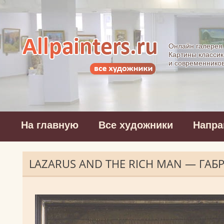
Allpainters.ru - 
Онлайн галерея
Картины классик
и современнико
На главную
Все художники
Напра
LAZARUS AND THE RICH MAN — ГА