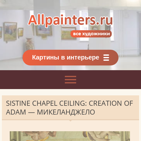
Allpainters.ru - картинная галерея
Онлайн галерея живописи.
Картины классиков
и современников
Картины в интерьере
SISTINE CHAPEL CEILING: CREATION OF
ADAM — МИКЕЛАНДЖЕЛО