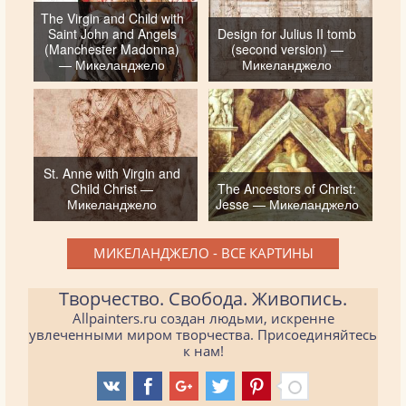
The Virgin and Child with
Saint John and Angels
Design for Julius II tomb
(Manchester Madonna)
(second version) —
— Микеланджело
Микеланджело
St. Anne with Virgin and
Child Christ —
The Ancestors of Christ:
Микеланджело
Jesse — Микеланджело
МИКЕЛАНДЖЕЛО - ВСЕ КАРТИНЫ
Творчество. Свобода. Живопись.
Allpainters.ru создан людьми, искренне
увлеченными миром творчества. Присоединяйтесь
к нам!