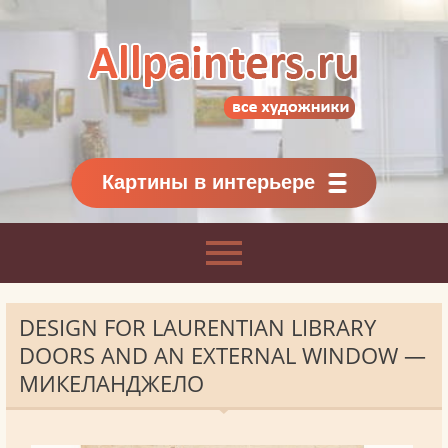
Allpainters.ru - картинная галерея
Онлайн галерея живописи.
Картины классиков
и современников
Картины в интерьере
DESIGN FOR LAURENTIAN LIBRARY
DOORS AND AN EXTERNAL WINDOW —
МИКЕЛАНДЖЕЛО