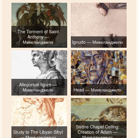
The Torment of Saint
Anthony —
Микеланджело
Ignudo — Микеланджело
Allegorical figure —
Микеланджело
Head — Микеланджело
Sistine Chapel Ceiling:
Study to The Libyan Sibyl
Creation of Adam —
— Микеланджело
Микеланджело