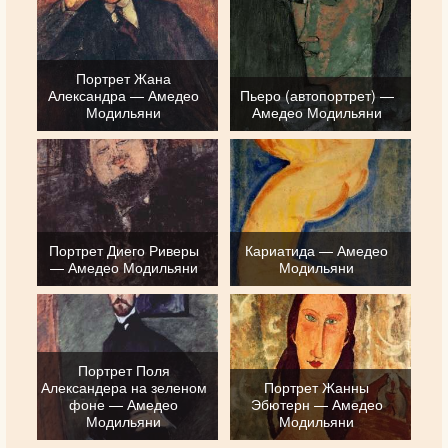
Портрет Жана
Александра — Амедео
Пьеро (автопортрет) —
Модильяни
Амедео Модильяни
Портрет Диего Риверы
Кариатида — Амедео
— Амедео Модильяни
Модильяни
Портрет Поля
Александера на зеленом
Портрет Жанны
фоне — Амедео
Эбютерн — Амедео
Модильяни
Модильяни