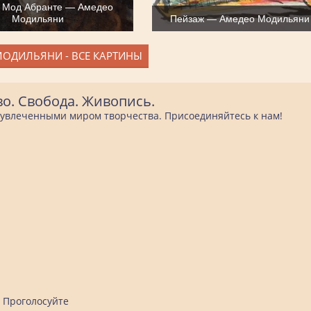
 Мод Абранте — Амедео
Модильяни
Пейзаж — Амедео Модильяни
ОДИЛЬЯНИ - ВСЕ КАРТИНЫ
во. Свобода. Живопись.
е увлеченными миром творчества. Присоединяйтесь к нам!
Проголосуйте