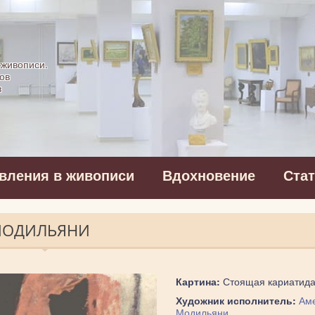
картинная галерея
 живописи.
ов
в
вления в живописи
Вдохновение
Ста
МОДИЛЬЯНИ
Картина:
Стоящая кариатид
Художник исполнитель:
Ам
Модильяни