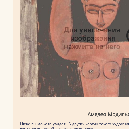
Амедео Модилья
Ниже вы можете увидеть 6 других картин такого художни
картинами, перейдите по кнопке ниже.