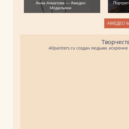
Анна Ахматова — Амедео
Портрет
Модильяни
АМЕДЕО М
Творчест
Allpainters.ru создан людьми, искренн