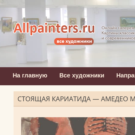
Allpainters.ru - 
Онлайн галерея
Картины классик
и современнико
На главную
Все художники
Напра
СТОЯЩАЯ КАРИАТИДА — АМЕДЕО 