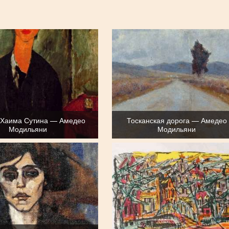
 Хаима Сутина — Амедео
Тосканская дорога — Амедео
Модильяни
Модильяни