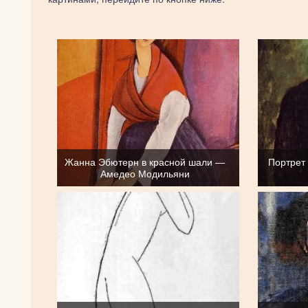
Жанна Эбютерн в красной шали —
Портрет
Амедео Модильяни