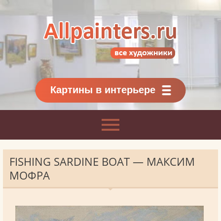
Allpainters.ru - картинная галерея
Онлайн галерея живописи.
Картины классиков
и современников
Картины в интерьере
FISHING SARDINE BOAT — МАКСИМ
МОФРА