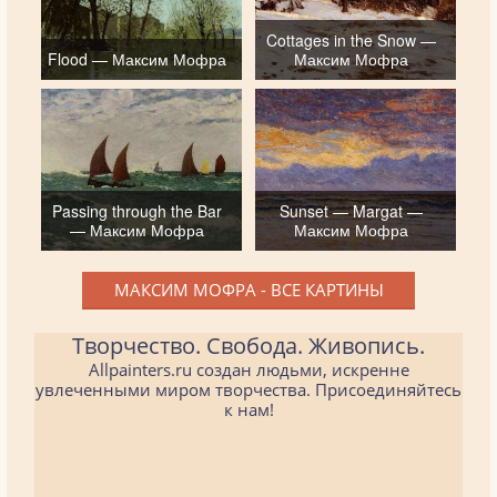
Cottages in the Snow —
Flood — Максим Мофра
Максим Мофра
Passing through the Bar
Sunset — Margat —
— Максим Мофра
Максим Мофра
МАКСИМ МОФРА - ВСЕ КАРТИНЫ
Творчество. Свобода. Живопись.
Allpainters.ru создан людьми, искренне
увлеченными миром творчества. Присоединяйтесь
к нам!