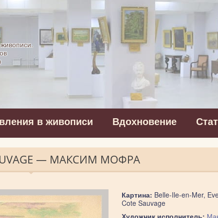
картинная галерея
 живописи.
ов
в
вления в живописи
Вдохновение
Ста
 SAUVAGE — МАКСИМ МОФРА
Картина:
Belle-Ile-en-Mer, Ev
Cote Sauvage
Художник исполнитель:
Ма