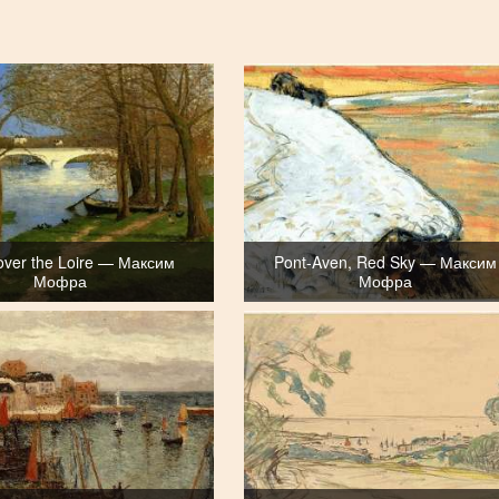
over the Loire — Максим
Pont-Aven, Red Sky — Максим
Мофра
Мофра