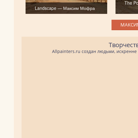
The Po
Landscape — Максим Мофра
МАКСИМ
Творчест
Allpainters.ru создан людьми, искренн