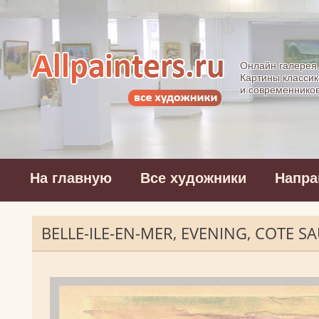
Allpainters.ru - 
Онлайн галерея
Картины классик
и современнико
На главную
Все художники
Напра
BELLE-ILE-EN-MER, EVENING, COTE