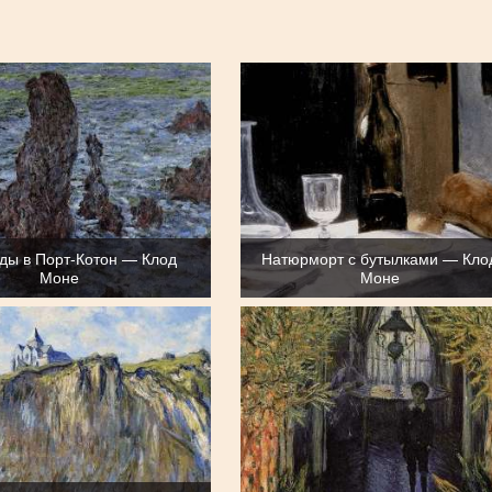
ды в Порт-Котон — Клод
Натюрморт с бутылками — Кло
Моне
Моне