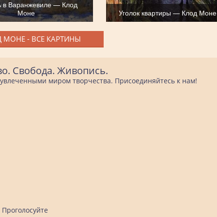
ь в Варанжевиле — Клод
Моне
Уголок квартиры — Клод Моне
 МОНЕ - ВСЕ КАРТИНЫ
во. Свобода. Живопись.
е увлеченными миром творчества. Присоединяйтесь к нам!
Проголосуйте