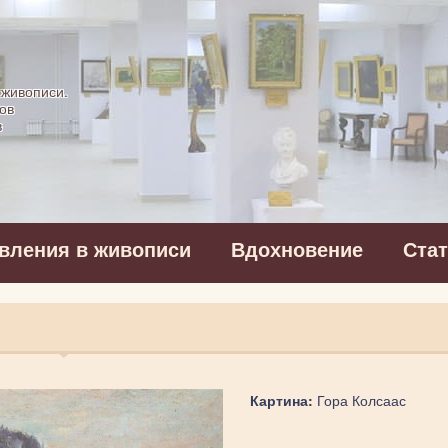
картинная галерея
 живописи.
ов
в
вления в живописи
Вдохновение
Ста
Картина:
Гора Колсаас