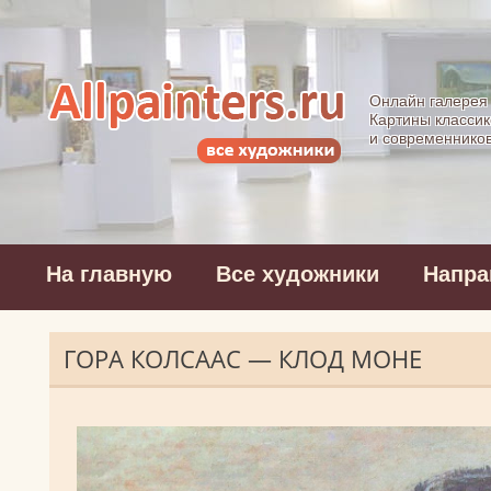
Allpainters.ru - 
Онлайн галерея
Картины классик
и современнико
На главную
Все художники
Напра
ГОРА КОЛСААС — КЛОД МОНЕ