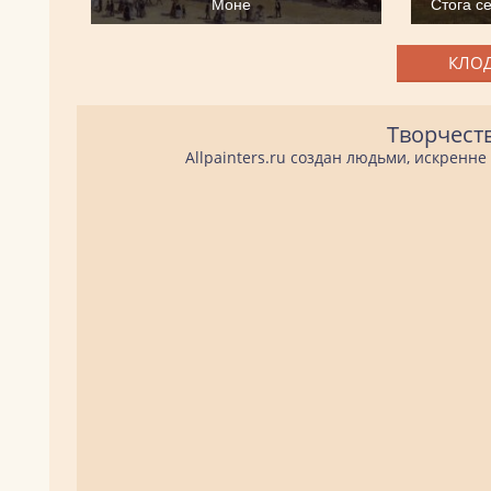
Моне
Стога с
КЛОД
Творчест
Allpainters.ru создан людьми, искренн