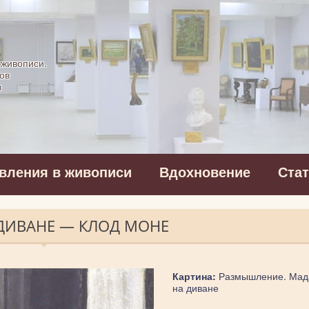
картинная галерея
 живописи.
ов
в
вления в живописи
Вдохновение
Ста
ДИВАНЕ — КЛОД МОНЕ
Картина:
Размышление. Мад
на диване