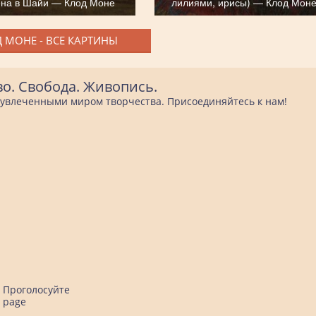
ена в Шайи — Клод Моне
лилиями, ирисы) — Клод Мон
 МОНЕ - ВСЕ КАРТИНЫ
во. Свобода. Живопись.
е увлеченными миром творчества. Присоединяйтесь к нам!
Проголосуйте
page