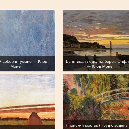
й собор в тумане — Клод
Вытягивая лодку на берег. Онф
Моне
— Клод Моне
Японский мостик (Пруд с водян