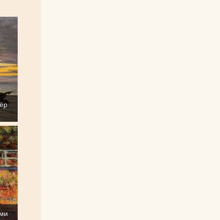
лёр
ыми