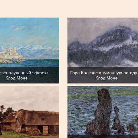
ослеполуденный эффект —
Гора Колсаас в туманную погод
Клод Моне
Клод Моне