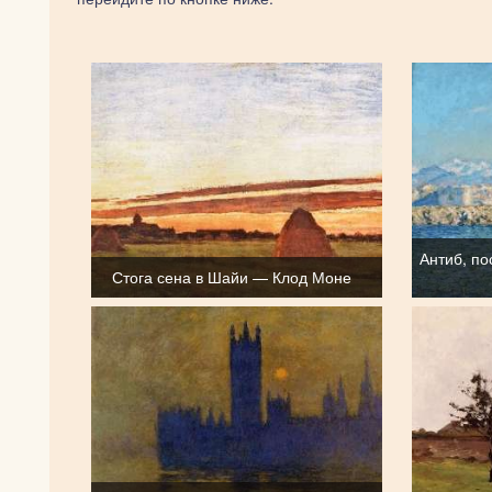
Антиб, п
Стога сена в Шайи — Клод Моне