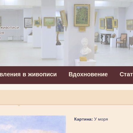
картинная галерея
 живописи.
ов
в
вления в живописи
Вдохновение
Ста
Картина:
У моря