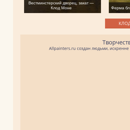
Вестминстерский дворец, закат —
Клод Моне
Ферма бл
КЛОД
Творчест
Allpainters.ru создан людьми, искренн