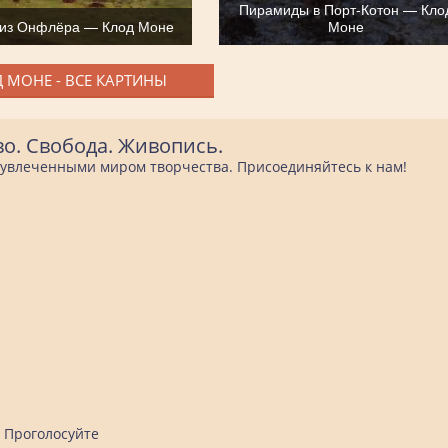
Пирамиды в Порт-Котон — Кло
из Онфлёра — Клод Моне
Моне
 МОНЕ - ВСЕ КАРТИНЫ
во. Свобода. Живопись.
е увлеченными миром творчества. Присоединяйтесь к нам!
Проголосуйте