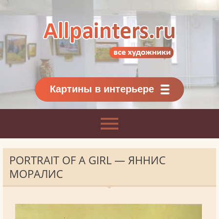
Allpainters.ru - картинная галерея
Онлайн галерея живописи.
Картины классиков
и современников
Картины в интерьере
PORTRAIT OF A GIRL — ЯННИС
МОРАЛИС