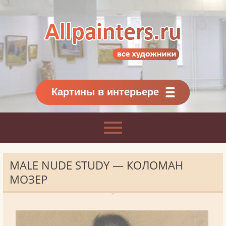
Allpainters.ru - картинная галерея
Онлайн галерея живописи.
Картины классиков
и современников
Картины в интерьере
MALE NUDE STUDY — КОЛОМАН
МОЗЕР