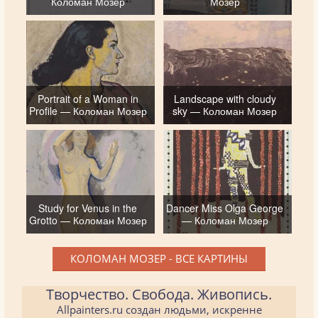
Коломан Мозер
Мозер
Portrait of a Woman in
Landscape with cloudy
Profile — Коломан Мозер
sky — Коломан Мозер
Study for Venus in the
Dancer Miss Olga George
Grotto — Коломан Мозер
— Коломан Мозер
КОЛОМАН МОЗЕР - ВСЕ КАРТИНЫ
Творчество. Свобода. Живопись.
Allpainters.ru создан людьми, искренне