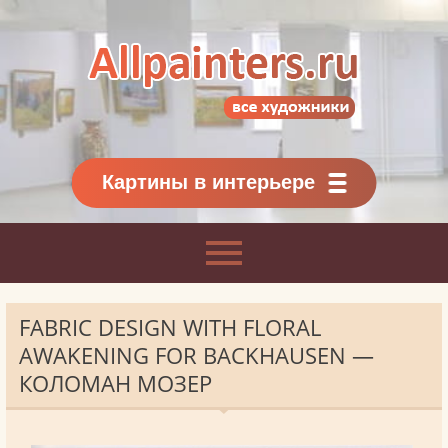
Allpainters.ru - картинная галерея
Онлайн галерея живописи.
Картины классиков
и современников
Картины в интерьере
FABRIC DESIGN WITH FLORAL
AWAKENING FOR BACKHAUSEN —
КОЛОМАН МОЗЕР