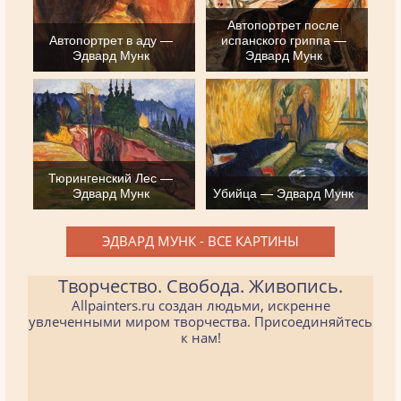
Автопортрет после
Автопортрет в аду —
испанского гриппа —
Эдвард Мунк
Эдвард Мунк
Тюрингенский Лес —
Эдвард Мунк
Убийца — Эдвард Мунк
ЭДВАРД МУНК - ВСЕ КАРТИНЫ
Творчество. Свобода. Живопись.
Allpainters.ru создан людьми, искренне
увлеченными миром творчества. Присоединяйтесь
к нам!