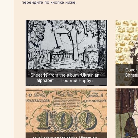
перейдите по кнопке ниже.
Cover 
Sheet ‘N’ from the album ‘Ukrainian
Christ
alphabet’ — Георгий Нарбут
100 karbovanets of the Ukrainian