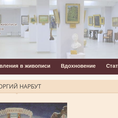
картинная галерея
 живописи.
ов
в
вления в живописи
Вдохновение
Ста
ЕОРГИЙ НАРБУТ