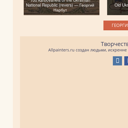
National Republic (revers) — Георгий
Old Uk
Нарбут
ГЕОРГИ
Творчест
Allpainters.ru создан людьми, искренн