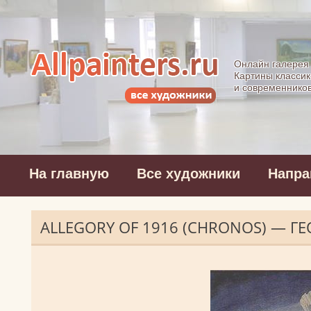
Allpainters.ru - 
Онлайн галерея
Картины классик
и современнико
На главную
Все художники
Напра
ALLEGORY OF 1916 (CHRONOS) — Г