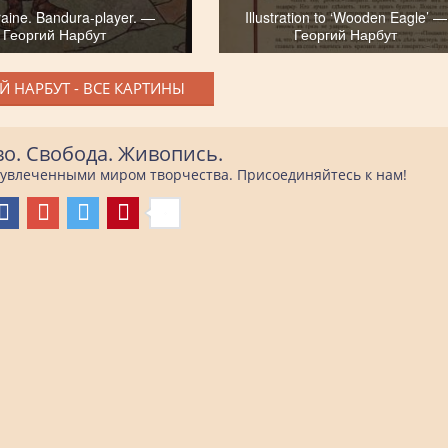
raine. Bandura-player. —
Illustration to ‘Wooden Eagle’ —
Георгий Нарбут
Георгий Нарбут
Й НАРБУТ - ВСЕ КАРТИНЫ
во. Свобода. Живопись.
е увлеченными миром творчества. Присоединяйтесь к нам!