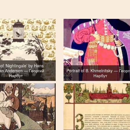
of ‘Nightingale’ by Hans
ian Andersen — Георгий
Portrait of B. Khmelnitsky — Геор
Нарбут
Нарбут