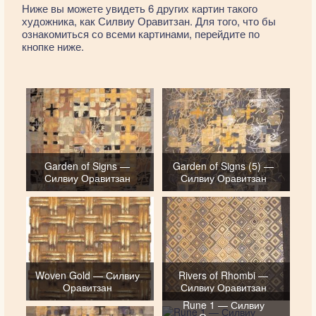
Ниже вы можете увидеть 6 других картин такого
художника, как Силвиу Оравитзан. Для того, что бы
ознакомиться со всеми картинами, перейдите по
кнопке ниже.
Garden of Signs —
Garden of Signs (5) —
Силвиу Оравитзан
Силвиу Оравитзан
Woven Gold — Силвиу
Rivers of Rhombi —
Оравитзан
Силвиу Оравитзан
Rune 1 — Силвиу