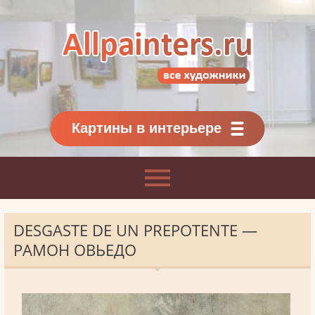
Allpainters.ru - картинная галерея
Онлайн галерея живописи.
Картины классиков
и современников
Картины в интерьере
DESGASTE DE UN PREPOTENTE —
РАМОН ОВЬЕДО