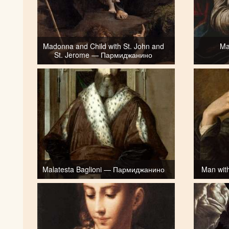
Madonna and Child with St. John and
Ma
St. Jerome — Пармиджанино
Malatesta Baglioni — Пармиджанино
Man wit