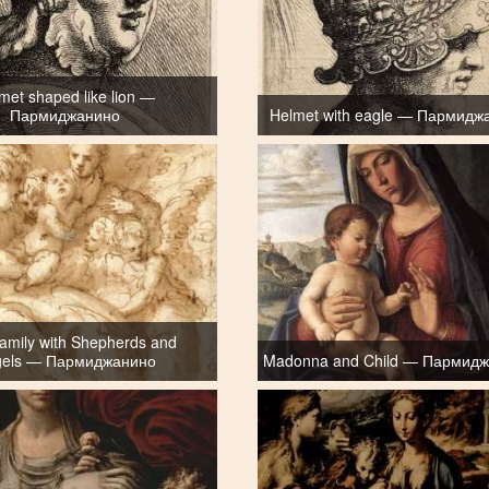
met shaped like lion —
Пармиджанино
Helmet with eagle — Пармидж
amily with Shepherds and
gels — Пармиджанино
Madonna and Child — Пармид