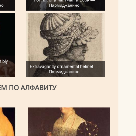
но
Пармиджанино
sibly
Extravagantly ornamental helmet —
Пармиджанино
ЕМ ПО АЛФАВИТУ