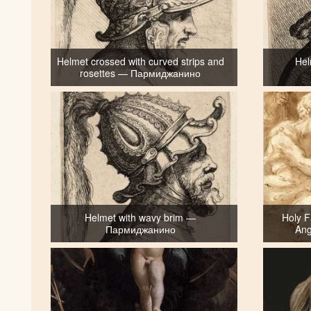
Helmet crossed with curved strips and
Hel
rosettes — Пармиджанино
Helmet with wavy brim —
Holy F
Пармиджанино
An