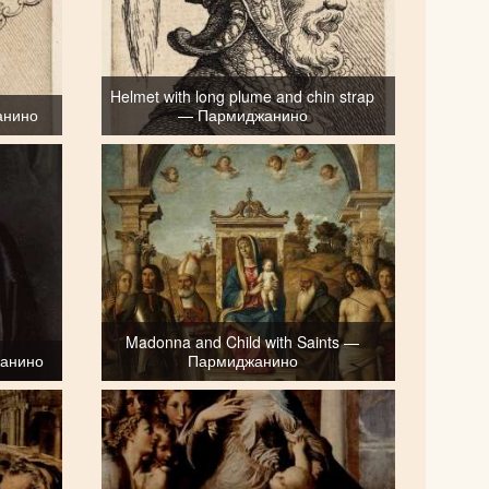
Helmet with long plume and chin strap
анино
— Пармиджанино
Madonna and Child with Saints —
жанино
Пармиджанино