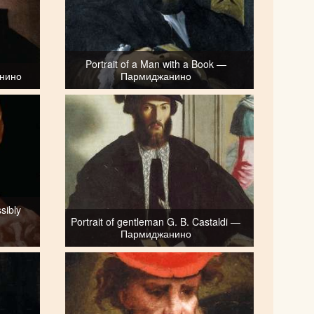
Portrait of a Man with a Book —
анино
Пармиджанино
sibly
Portrait of gentleman G. B. Castaldi —
Пармиджанино