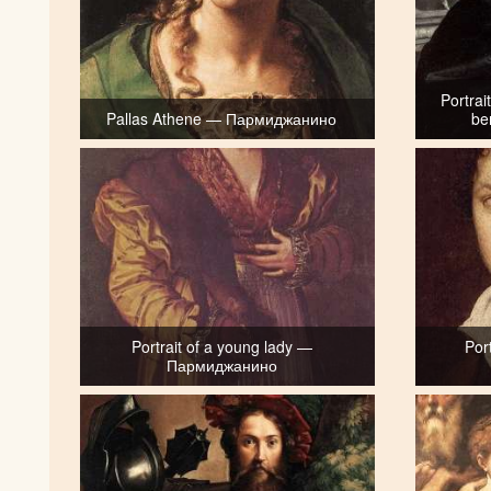
Portrai
Pallas Athene — Пармиджанино
be
Portrait of a young lady —
Por
Пармиджанино