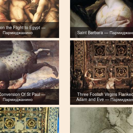
on the Flight to Egypt —
Пармиджанино
Saint Barbara — Пармиджан
Conversion Of St Paul —
Three Foolish Virgins Flanke
Пармиджанино
Adam and Eve — Пармиджа