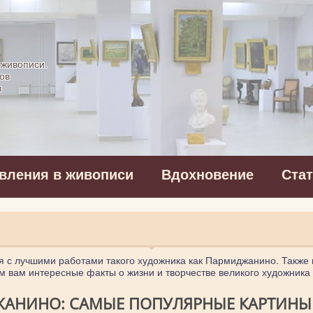
картинная галерея
 живописи.
ов
в
вления в живописи
Вдохновение
Ста
я с лучшими работами такого художника как Пармиджанино. Также 
м вам интересные факты о жизни и творчестве великого художник
АНИНО: САМЫЕ ПОПУЛЯРНЫЕ КАРТИНЫ (