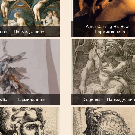
Amor Carving His Bow —
aeon — Пармиджанино
Пармиджанино
sition — Пармиджанино
Diogenes — Пармиджани