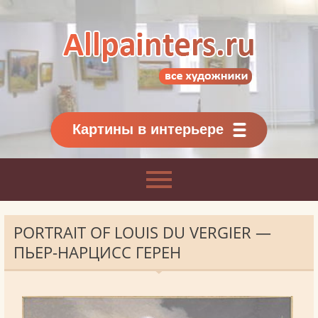
Allpainters.ru - картинная галерея
Онлайн галерея живописи.
Картины классиков
и современников
Картины в интерьере
PORTRAIT OF LOUIS DU VERGIER —
ПЬЕР-НАРЦИСС ГЕРЕН