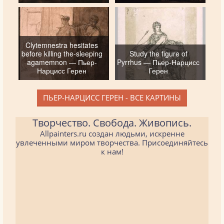
Clytemnestra hesitates
before killing the-sleeping
Study the figure of
agamemnon — Пьер-
Pyrrhus — Пьер-Нарцисс
Нарцисс Герен
Герен
ПЬЕР-НАРЦИСС ГЕРЕН - ВСЕ КАРТИНЫ
Творчество. Свобода. Живопись.
Allpainters.ru создан людьми, искренне
увлеченными миром творчества. Присоединяйтесь
к нам!