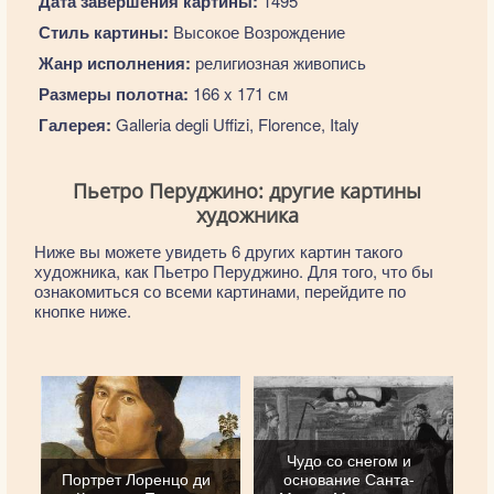
Дата завершения картины:
1495
Стиль картины:
Высокое Возрождение
Жанр исполнения:
религиозная живопись
Размеры полотна:
166 x 171 см
Галерея:
Galleria degli Uffizi, Florence, Italy
Пьетро Перуджино: другие картины
художника
Ниже вы можете увидеть 6 других картин такого
художника, как Пьетро Перуджино. Для того, что бы
ознакомиться со всеми картинами, перейдите по
кнопке ниже.
Чудо со снегом и
Портрет Лоренцо ди
основание Санта-