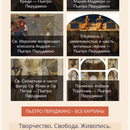
Креди — Пьетро
Мария-Маджоре —
Перуджино
Пьетро Перуджино
Стойкость с
Св. Иероним воскрешает
умеренностью и шесть
епископа Андрея —
античных героев —
Пьетро Перуджино
Пьетро Перуджино
Св. Себастьян и части
фигур Св. Рокко и Св.
Полиптих Албани
Петра — Пьетро
Торлониа — Пьетро
Перуджино
Перуджино
ПЬЕТРО ПЕРУДЖИНО - ВСЕ КАРТИНЫ
Творчество. Свобода. Живопись.