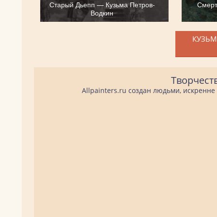
Старый Дьепп — Кузьма Петров-
Смерт
Водкин
КУЗЬМ
Творчест
Allpainters.ru создан людьми, искренн