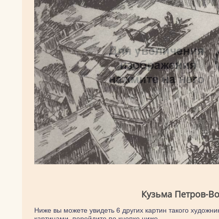
Кузьма Петров-Во
Ниже вы можете увидеть 6 других картин такого художник
картинами, перейдите по кнопке ниже.