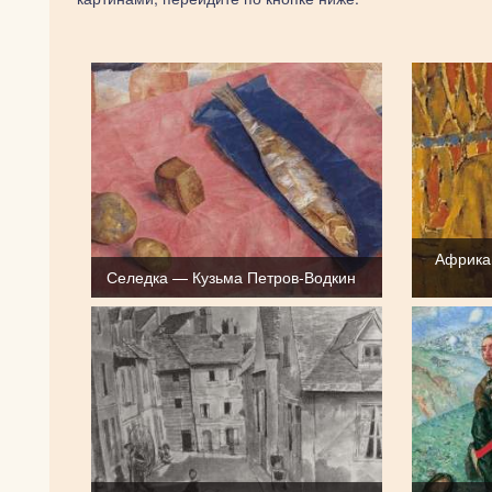
Африка
Селедка — Кузьма Петров-Водкин