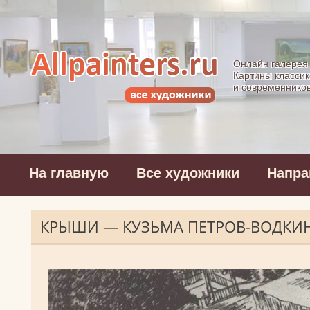
Allpainters.ru - 
Онлайн галерея
Картины классик
и современнико
На главную
Все художники
Напра
КРЫШИ — КУЗЬМА ПЕТРОВ-ВОДКИ