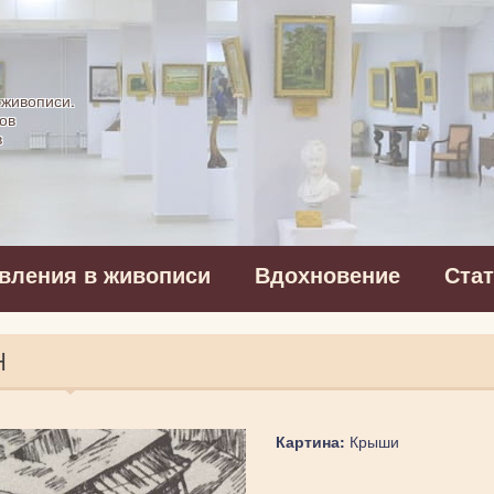
картинная галерея
 живописи.
ов
в
вления в живописи
Вдохновение
Ста
Н
Картина:
Крыши