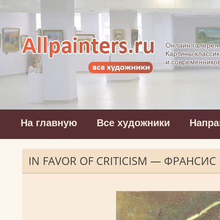
Allpainters.ru - 
Онлайн галерея
Картины классик
и современнико
На главную
Все художники
Напра
IN FAVOR OF CRITICISM — ФРАНСИ