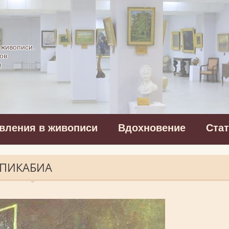
картинная галерея
 живописи.
ов
в
вления в живописи
Вдохновение
Ста
С ПИКАБИА