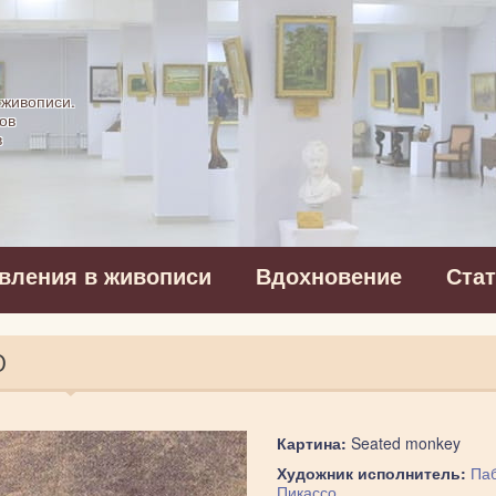
картинная галерея
 живописи.
ов
в
вления в живописи
Вдохновение
Ста
О
Картина:
Seated monkey
Художник исполнитель:
Па
Пикассо