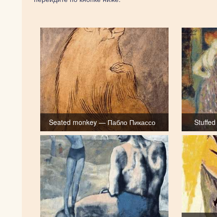
Seated monkey — Пабло Пикассо
Stuffe