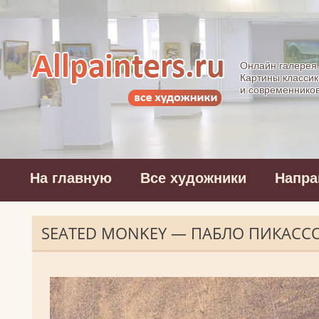
Allpainters.ru - 
Онлайн галерея
Картины классик
и современнико
На главную
Все художники
Напра
SEATED MONKEY — ПАБЛО ПИКАСС