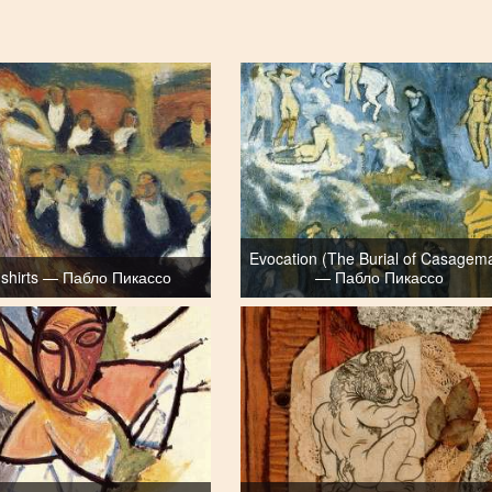
Evocation (The Burial of Casagem
d shirts — Пабло Пикассо
— Пабло Пикассо