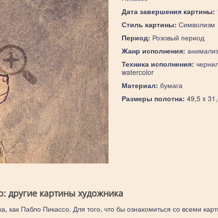
Дата завершения картины:
Стиль картины:
Символизм
Период:
Розовый период
Жанр исполнения:
анимали
Техника исполнения:
чернил
watercolor
Материал:
бумага
Размеры полотна:
49,5 x 31
о: другие картины художника
а, как Пабло Пикассо. Для того, что бы ознакомиться со всеми кар