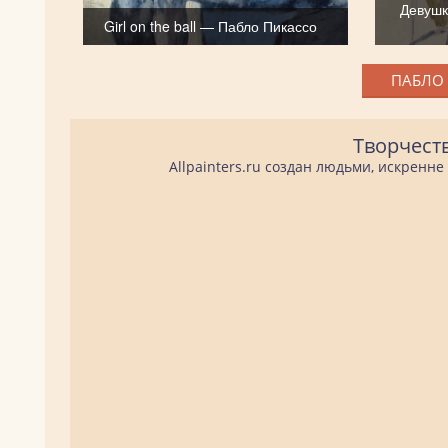
Девушк
Girl on the ball — Пабло Пикассо
ПАБЛО 
Творчест
Allpainters.ru создан людьми, искренн