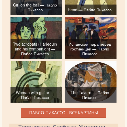
Girl on the ball — Пабло
Пикассо
Head — Пабло Пикассо
Two acrobats (Harlequin
Испанская пара перед
and his companion) —
гостиницей — Пабло
Пабло Пикассо
Пикассо
Woman with guitar —
The Tavern — Пабло
Пабло Пикассо
Пикассо
ПАБЛО ПИКАССО - ВСЕ КАРТИНЫ
Творчество. Свобода. Живопись.