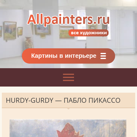
Allpainters.ru - картинная галерея
Онлайн галерея живописи.
Картины классиков
и современников
Картины в интерьере
HURDY-GURDY — ПАБЛО ПИКАССО