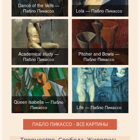
Dance of the Veils —
Пабло Пикассо
Lola — Пабло Пикассо
Academical study —
Pitcher and Bowls —
Пабло Пикассо
Пабло Пикассо
Queen Isabella — Пабло
Пикассо
Life — Пабло Пикассо
ПАБЛО ПИКАССО - ВСЕ КАРТИНЫ
Творчество. Свобода. Живопись.